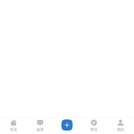
首頁
論壇
發現
我的