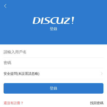
登錄
安全提問(未設置請忽略)
登錄
還沒有註冊？
找回密碼