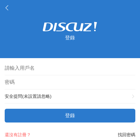
登錄
安全提問(未設置請忽略)
登錄
還沒有註冊？
找回密碼