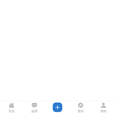
首頁
論壇
發現
我的