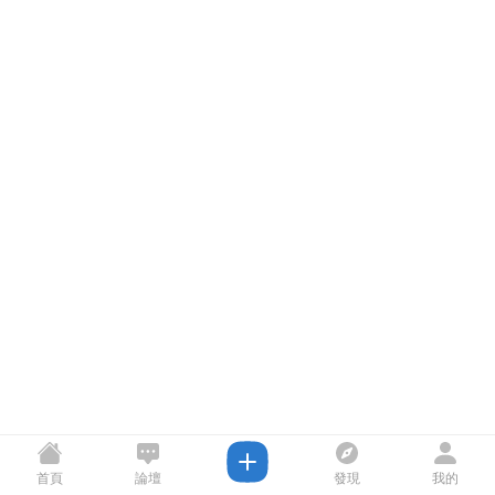
首頁
論壇
發現
我的