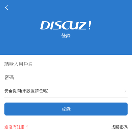
登錄
安全提問(未設置請忽略)
登錄
還沒有註冊？
找回密碼