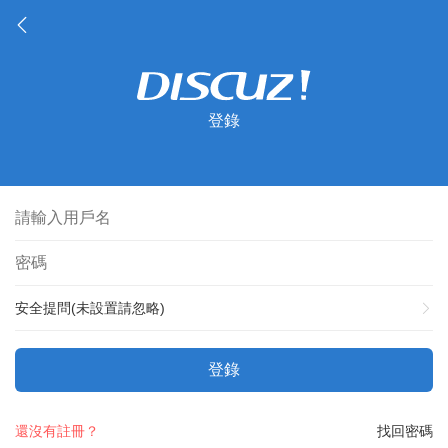
登錄
安全提問(未設置請忽略)
登錄
還沒有註冊？
找回密碼