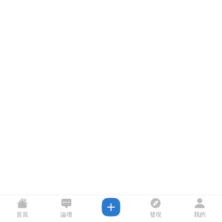
首頁
論壇
發現
我的