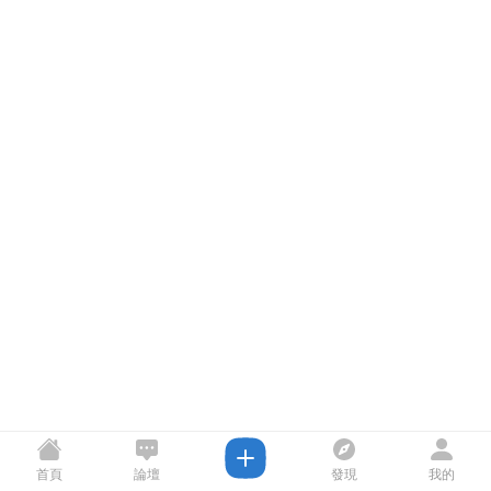
首頁
論壇
發現
我的