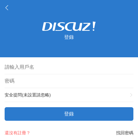
登錄
安全提問(未設置請忽略)
登錄
還沒有註冊？
找回密碼