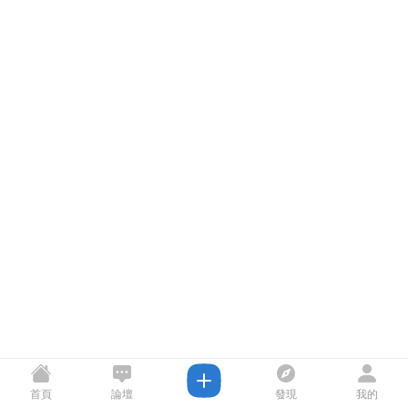
首頁
論壇
發現
我的