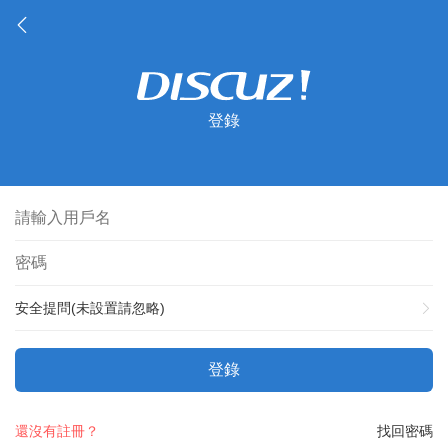
登錄
安全提問(未設置請忽略)
登錄
還沒有註冊？
找回密碼