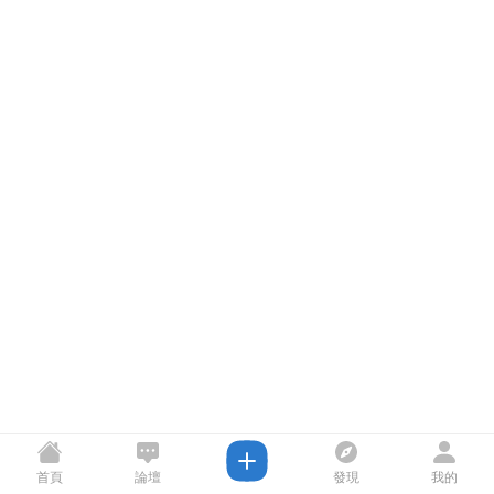
首頁
論壇
發現
我的