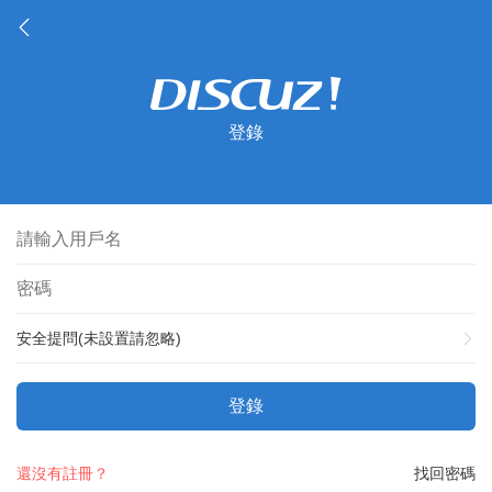
登錄
安全提問(未設置請忽略)
登錄
還沒有註冊？
找回密碼