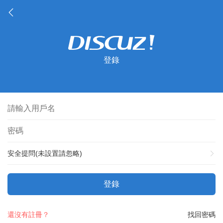
登錄
安全提問(未設置請忽略)
登錄
還沒有註冊？
找回密碼