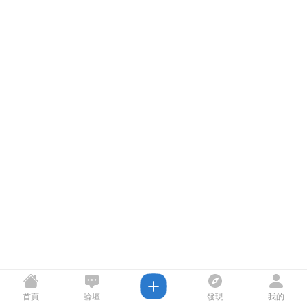
首頁
論壇
發現
我的