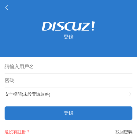
登錄
安全提問(未設置請忽略)
登錄
還沒有註冊？
找回密碼