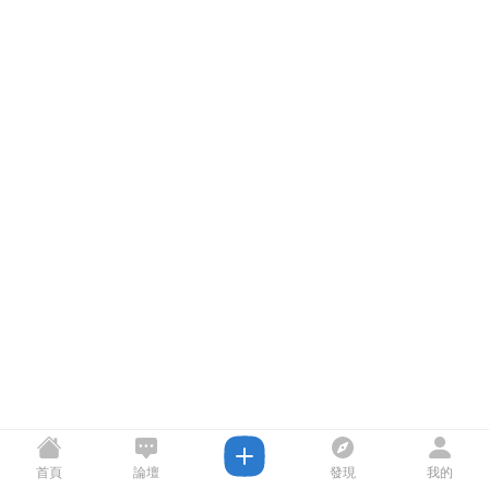
首頁
論壇
發現
我的