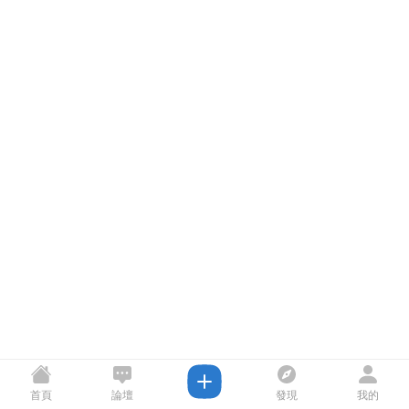
首頁
論壇
發現
我的