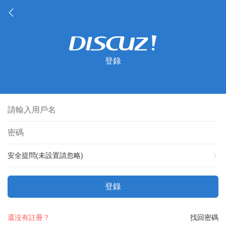
登錄
安全提問(未設置請忽略)
登錄
還沒有註冊？
找回密碼