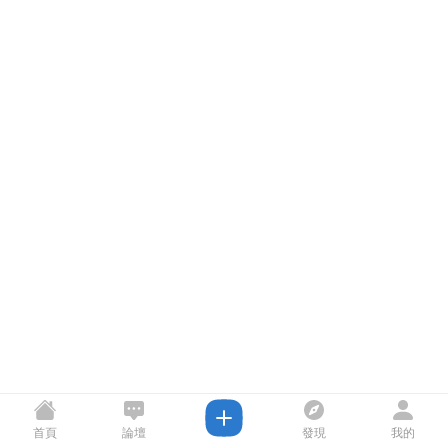
首頁
論壇
發現
我的