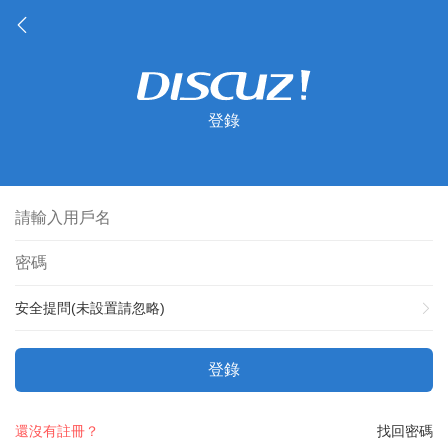
登錄
安全提問(未設置請忽略)
登錄
還沒有註冊？
找回密碼