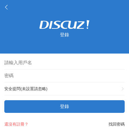
登錄
安全提問(未設置請忽略)
登錄
還沒有註冊？
找回密碼