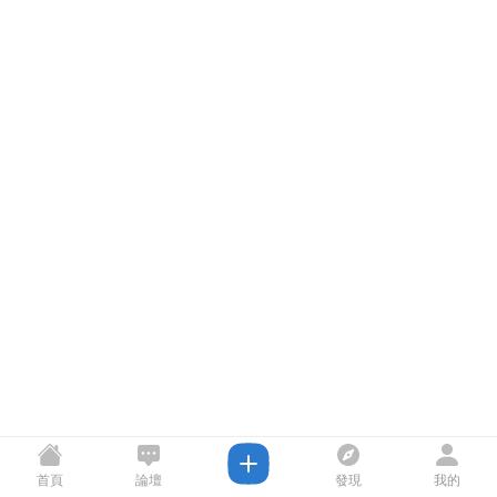
首頁
論壇
發現
我的