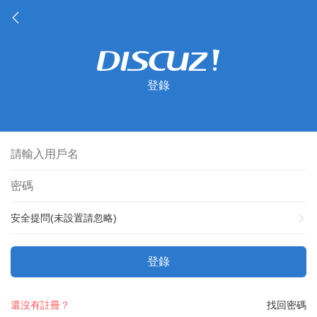
登錄
安全提問(未設置請忽略)
登錄
還沒有註冊？
找回密碼