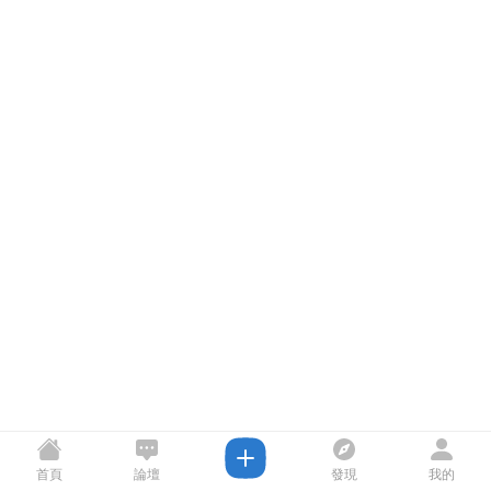
首頁
論壇
發現
我的