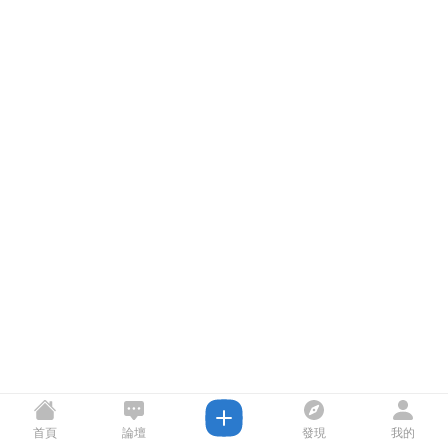
首頁
論壇
發現
我的