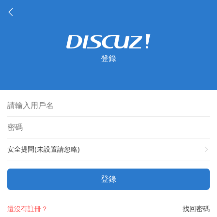
登錄
安全提問(未設置請忽略)
登錄
還沒有註冊？
找回密碼