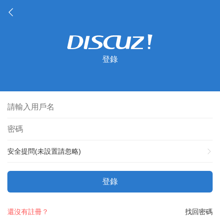
登錄
安全提問(未設置請忽略)
登錄
還沒有註冊？
找回密碼