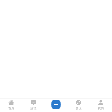
首頁
論壇
發現
我的