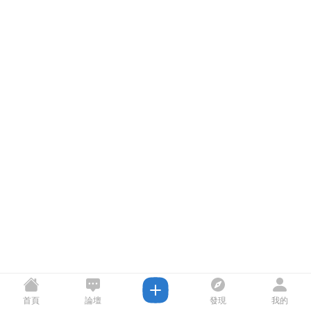
首頁
論壇
發現
我的