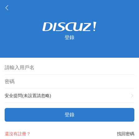
登錄
安全提問(未設置請忽略)
登錄
還沒有註冊？
找回密碼