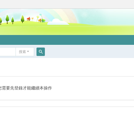
搜索
搜
索
您需要先登錄才能繼續本操作