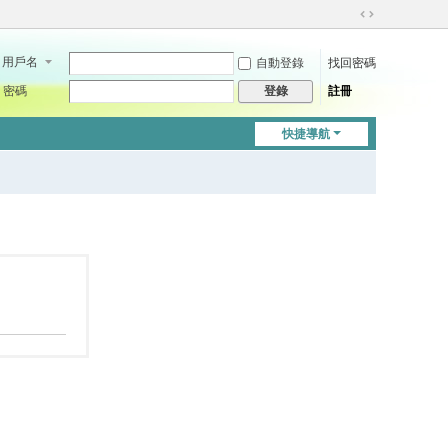
切
換
用戶名
自動登錄
找回密碼
到
寬
密碼
註冊
登錄
版
快捷導航