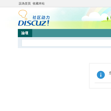
設為首頁
收藏本站
論壇