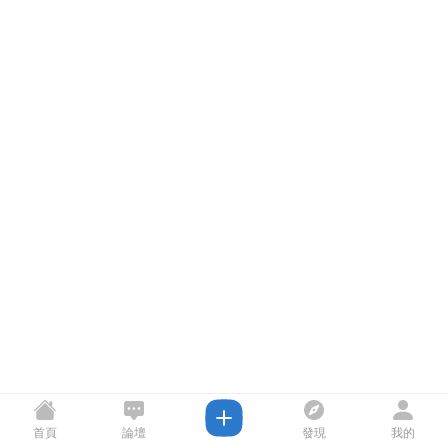
首頁
論壇
發現
我的