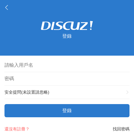
登錄
安全提問(未設置請忽略)
登錄
還沒有註冊？
找回密碼