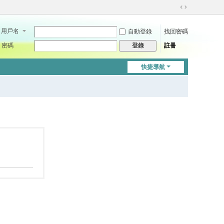
切
換
用戶名
自動登錄
找回密碼
到
寬
密碼
註冊
登錄
版
快捷導航