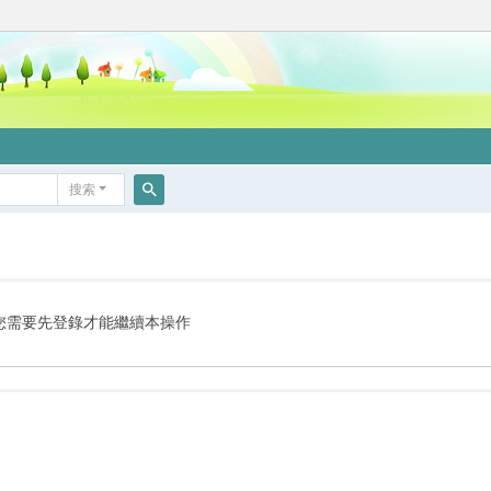
搜索
搜
索
您需要先登錄才能繼續本操作