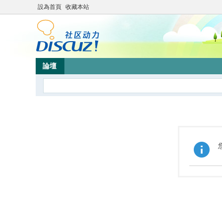
設為首頁
收藏本站
論壇