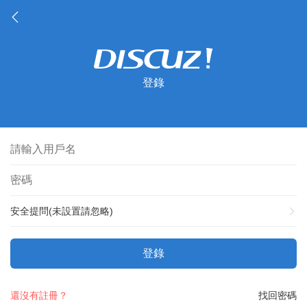
登錄
安全提問(未設置請忽略)
登錄
還沒有註冊？
找回密碼