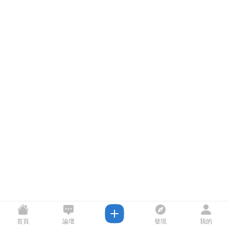
首頁
論壇
發現
我的