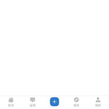
首頁
論壇
發現
我的