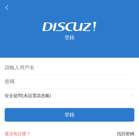
登錄
安全提問(未設置請忽略)
登錄
還沒有註冊？
找回密碼