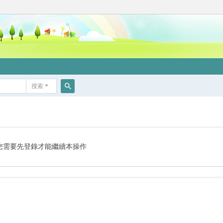
搜索
搜
索
您需要先登錄才能繼續本操作