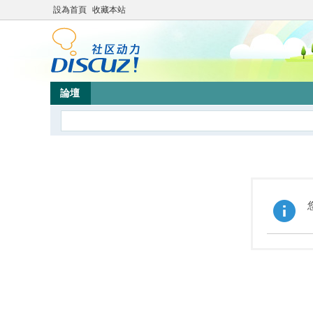
設為首頁
收藏本站
論壇