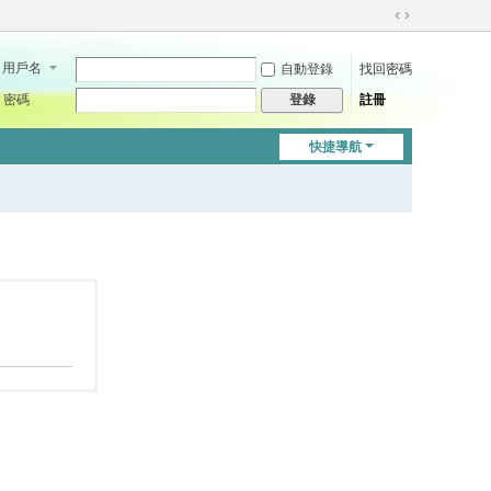
切
換
用戶名
自動登錄
找回密碼
到
寬
密碼
註冊
登錄
版
快捷導航