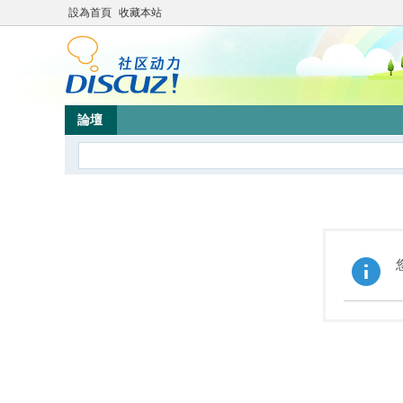
設為首頁
收藏本站
論壇