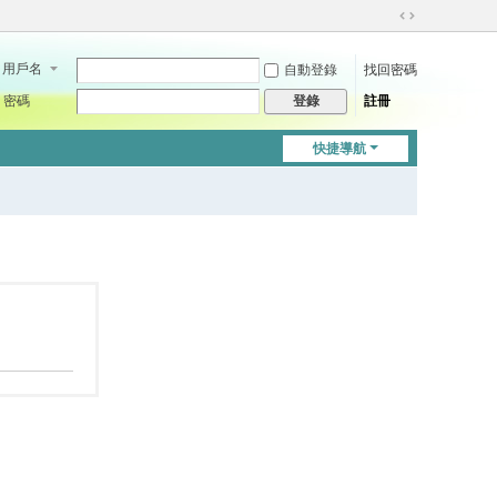
切
換
用戶名
自動登錄
找回密碼
到
寬
密碼
註冊
登錄
版
快捷導航