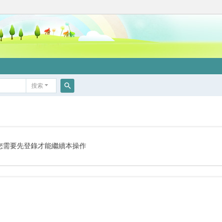
搜索
搜
索
您需要先登錄才能繼續本操作