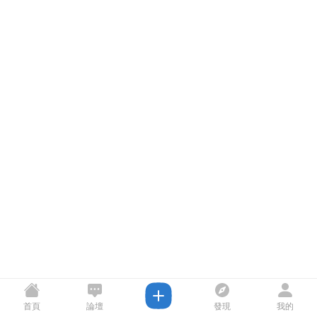
首頁
論壇
發現
我的