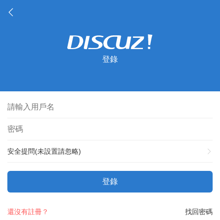
登錄
安全提問(未設置請忽略)
登錄
還沒有註冊？
找回密碼