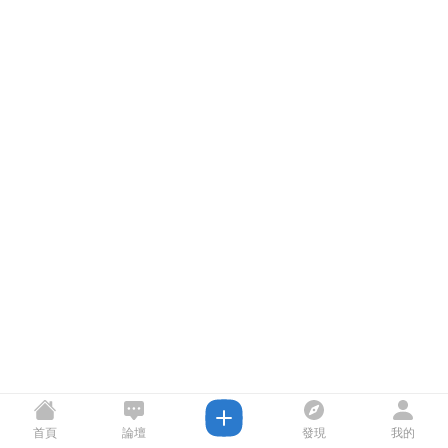
首頁
論壇
發現
我的