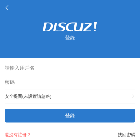
登錄
安全提問(未設置請忽略)
登錄
還沒有註冊？
找回密碼