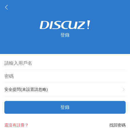
登錄
安全提問(未設置請忽略)
登錄
還沒有註冊？
找回密碼