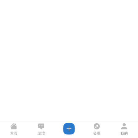
首頁
論壇
發現
我的