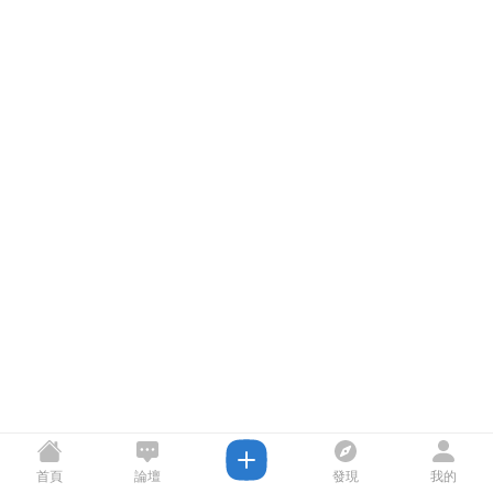
首頁
論壇
發現
我的