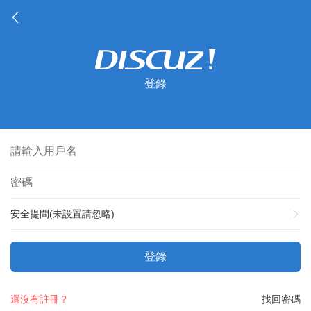
登錄
安全提問(未設置請忽略)
登錄
還沒有註冊？
找回密碼