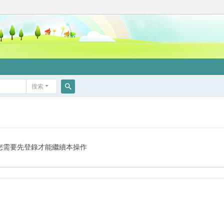
搜索
搜
索
您需要先登錄才能繼續本操作