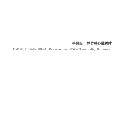
手機版
|
靜竹林心靈網站
GMT+8, 2026-8-8 00:24
, Processed in 0.059283 second(s), 8 queries .