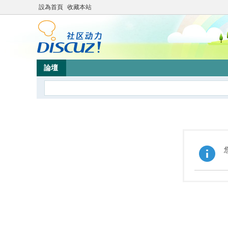
設為首頁
收藏本站
論壇