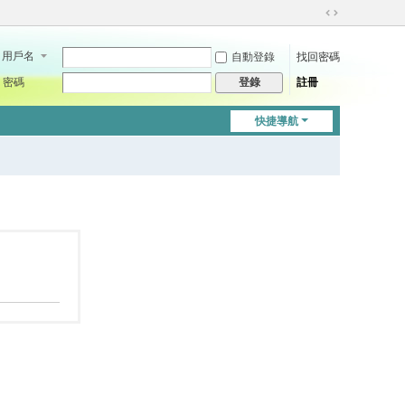
切
換
用戶名
自動登錄
找回密碼
到
寬
密碼
註冊
登錄
版
快捷導航