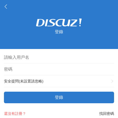
登錄
安全提問(未設置請忽略)
登錄
還沒有註冊？
找回密碼