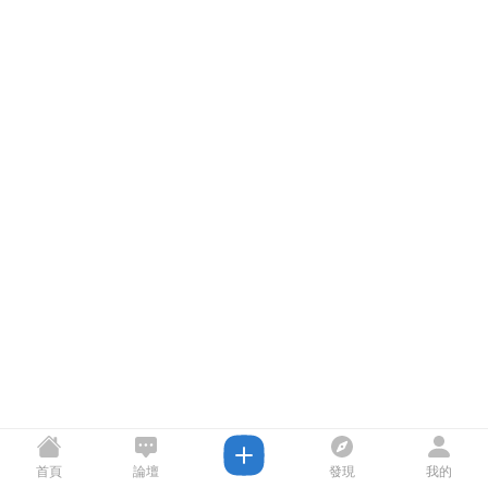
首頁
論壇
發現
我的