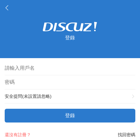
登錄
安全提問(未設置請忽略)
登錄
還沒有註冊？
找回密碼