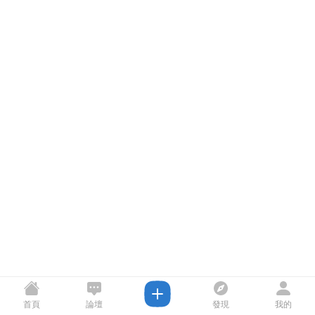
首頁
論壇
發現
我的