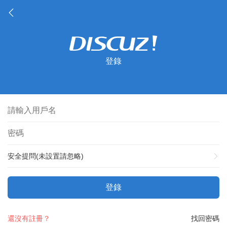
登錄
安全提問(未設置請忽略)
登錄
還沒有註冊？
找回密碼