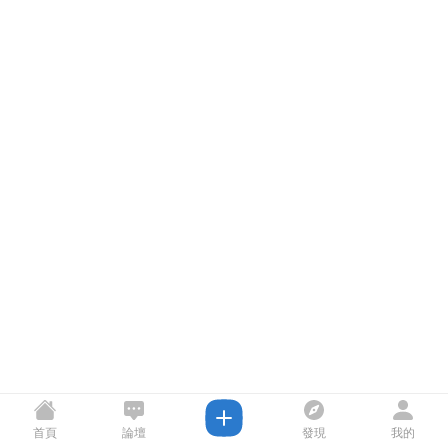
首頁
論壇
發現
我的