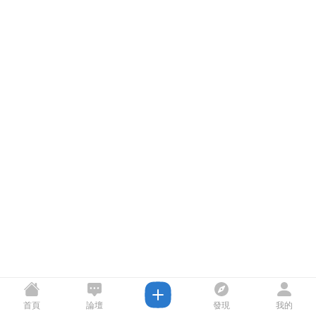
首頁
論壇
發現
我的