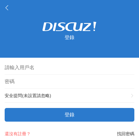
登錄
安全提問(未設置請忽略)
登錄
還沒有註冊？
找回密碼