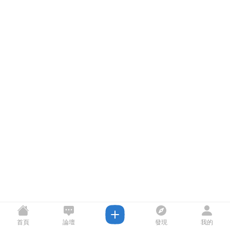
首頁
論壇
發現
我的