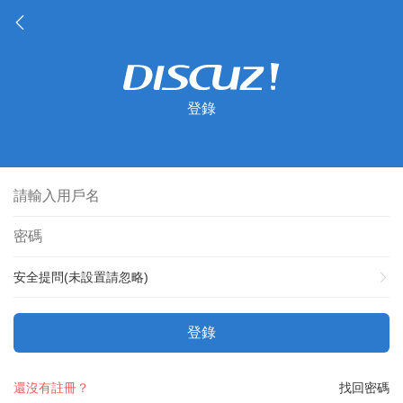
登錄
安全提問(未設置請忽略)
登錄
還沒有註冊？
找回密碼