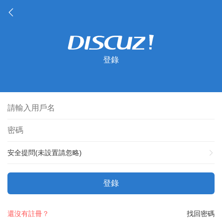
登錄
安全提問(未設置請忽略)
登錄
還沒有註冊？
找回密碼