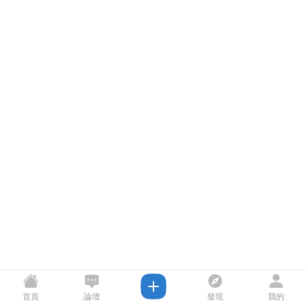
首頁
論壇
發現
我的