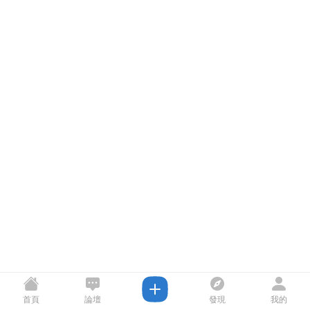
首頁
論壇
發現
我的