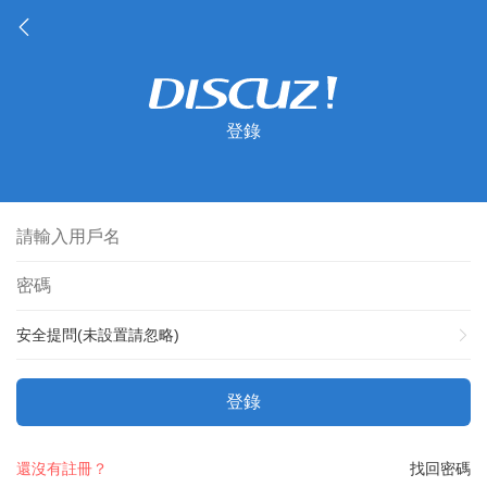
登錄
安全提問(未設置請忽略)
登錄
還沒有註冊？
找回密碼