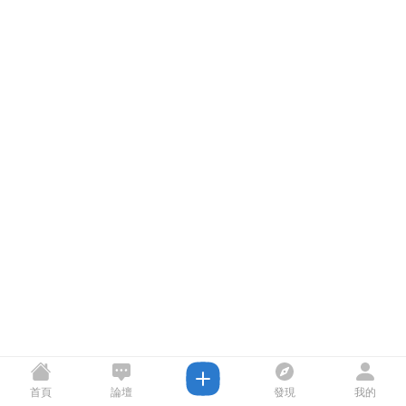
首頁
論壇
發現
我的