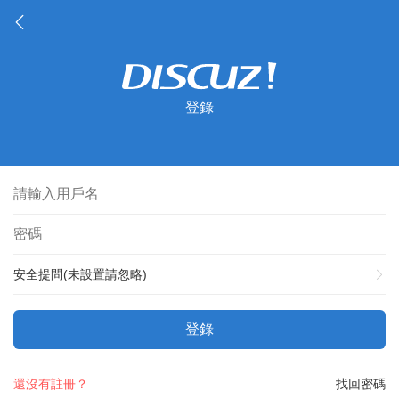
登錄
安全提問(未設置請忽略)
登錄
還沒有註冊？
找回密碼