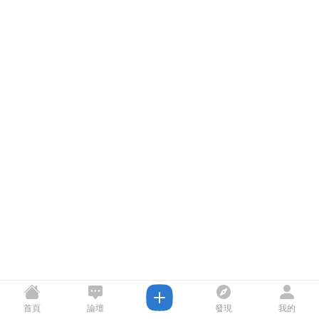
首頁
論壇
發現
我的