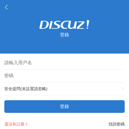
登錄
安全提問(未設置請忽略)
登錄
還沒有註冊？
找回密碼