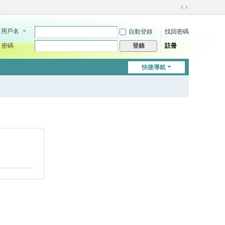
切
換
用戶名
自動登錄
找回密碼
到
寬
密碼
註冊
登錄
版
快捷導航