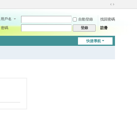
切
換
用戶名
自動登錄
找回密碼
到
寬
密碼
註冊
登錄
版
快捷導航