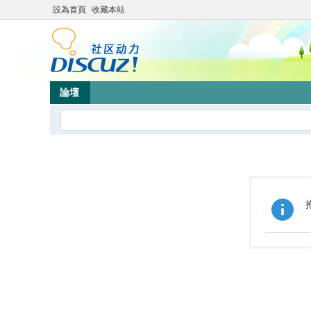
設為首頁
收藏本站
論壇