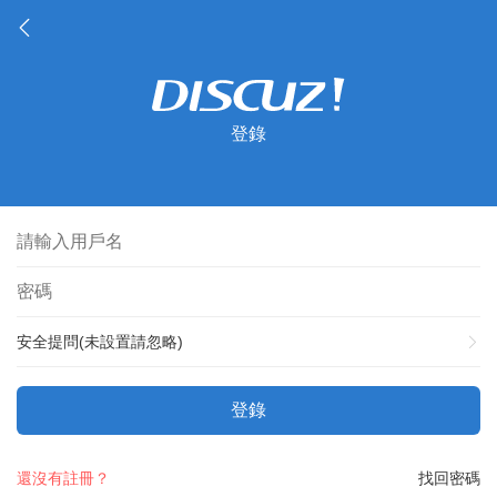
登錄
安全提問(未設置請忽略)
登錄
還沒有註冊？
找回密碼