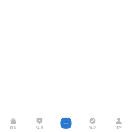
首頁
論壇
發現
我的