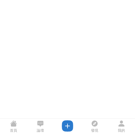
首頁
論壇
發現
我的