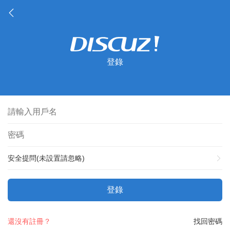
登錄
安全提問(未設置請忽略)
登錄
還沒有註冊？
找回密碼