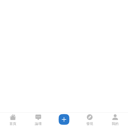
首頁
論壇
發現
我的