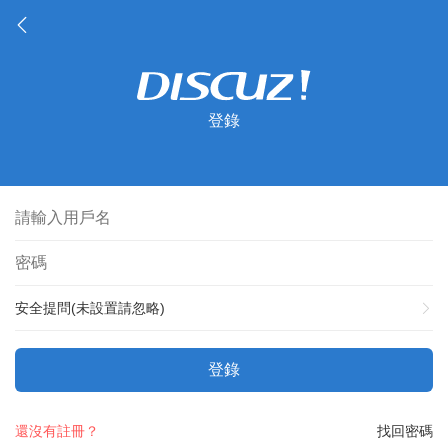
登錄
安全提問(未設置請忽略)
登錄
還沒有註冊？
找回密碼