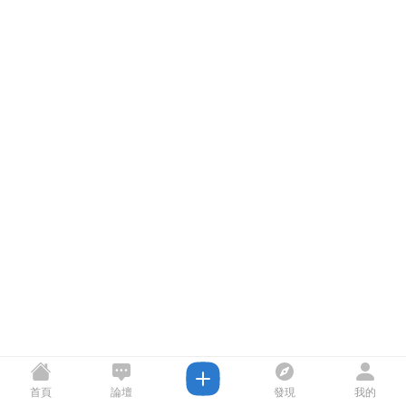
首頁
論壇
發現
我的