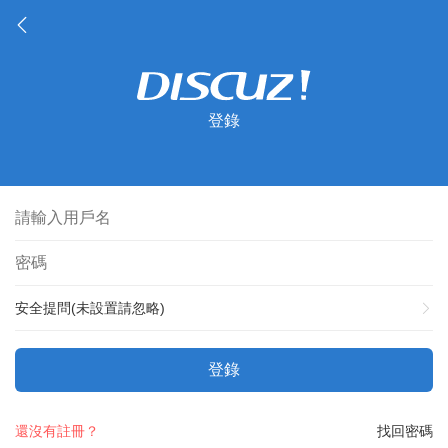
登錄
安全提問(未設置請忽略)
登錄
還沒有註冊？
找回密碼