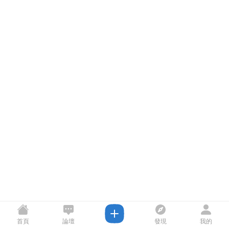
首頁
論壇
發現
我的