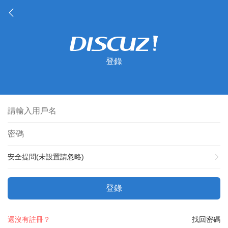
登錄
安全提問(未設置請忽略)
登錄
還沒有註冊？
找回密碼