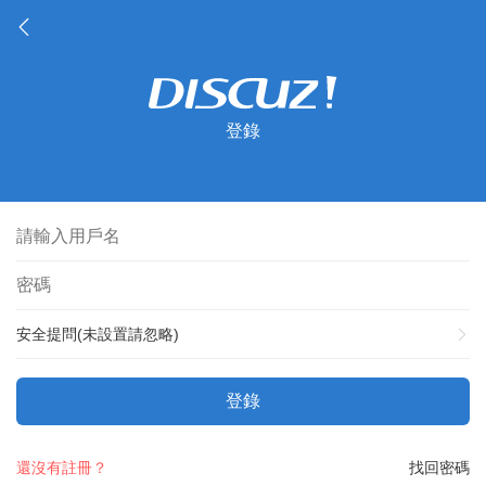
登錄
安全提問(未設置請忽略)
登錄
還沒有註冊？
找回密碼