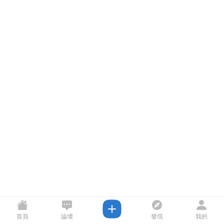
首頁
論壇
發現
我的