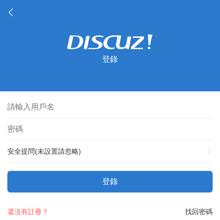
登錄
安全提問(未設置請忽略)
登錄
還沒有註冊？
找回密碼