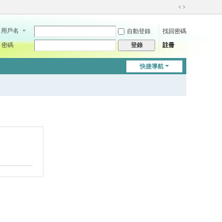
切
換
用戶名
自動登錄
找回密碼
到
寬
密碼
註冊
登錄
版
快捷導航