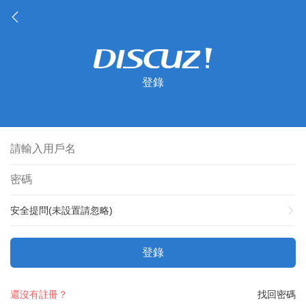
登錄
安全提問(未設置請忽略)
登錄
還沒有註冊？
找回密碼