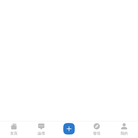
首頁
論壇
發現
我的