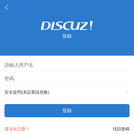
登錄
安全提問(未設置請忽略)
登錄
還沒有註冊？
找回密碼