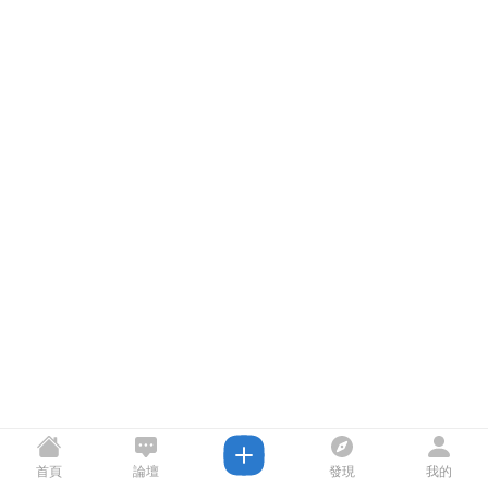
首頁
論壇
發現
我的