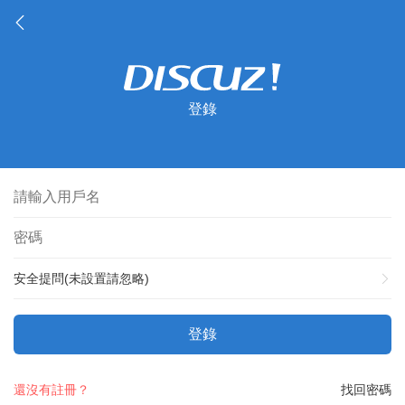
登錄
安全提問(未設置請忽略)
登錄
還沒有註冊？
找回密碼