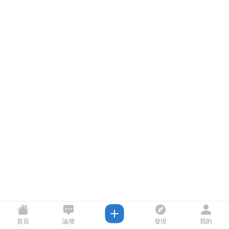
首頁
論壇
發現
我的